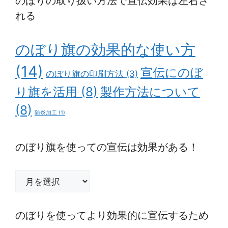
のぼりの取り扱い方法で宣伝効果は左右さ
れる
のぼり旗の効果的な使い方
(14)
宣伝にのぼ
のぼり旗の印刷方法
(3)
り旗を活用
(8)
製作方法について
(8)
防炎加工
(1)
のぼり旗を使っての宣伝は効果がある！
の
ぼ
り
旗
のぼりを使ってより効果的に宣伝するため
を