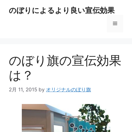
コ
のぼりによるより良い宣伝効果
ン
テ
メ
ン
ツ
へ
ニ
ス
キ
のぼり旗の宣伝効果
ュ
ッ
プ
は？
ー
2月 11, 2015
by
オリジナルのぼり旗