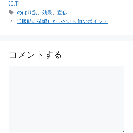
テ
活用
ゴ
タ
のぼり旗
、
効果
、
宣伝
リ
グ
通販時に確認したいのぼり旗のポイント
ー
コメントする
コ
メ
ン
ト