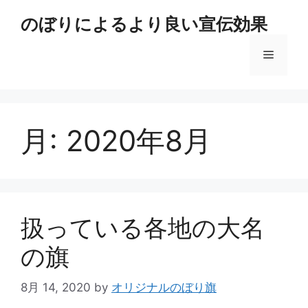
コ
のぼりによるより良い宣伝効果
ン
テ
メ
ン
ツ
へ
ニ
ス
キ
月:
2020年8月
ュ
ッ
プ
ー
扱っている各地の大名
の旗
8月 14, 2020
by
オリジナルのぼり旗