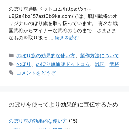
のぼり旗通販ドットコム/https://xn--
u9j2a4bz157azt0b9ke.com/では、戦国武将のオ
リジナルのぼり旗を取り扱っています。 有名な戦
国武将からマイナーな武将のものまで、さまざま
なものを取り扱っ …
続きを読む
カ
のぼり旗の効果的な使い方
、
製作方法について
テ
タ
のぼり
、
のぼり旗通販ドットコム
、
戦国
、
武将
ゴ
グ
コメントをどうぞ
リ
ー
のぼりを使ってより効果的に宣伝するため
のぼり旗の効果的な使い方
(15)