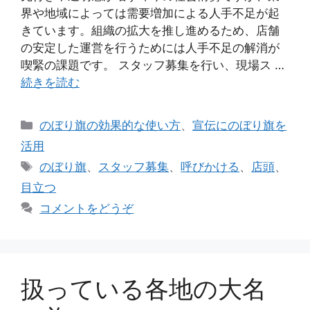
界や地域によっては需要増加による人手不足が起
きています。組織の拡大を推し進めるため、店舗
の安定した運営を行うためには人手不足の解消が
喫緊の課題です。 スタッフ募集を行い、現場ス …
続きを読む
カ
のぼり旗の効果的な使い方
、
宣伝にのぼり旗を
テ
活用
ゴ
タ
のぼり旗
、
スタッフ募集
、
呼びかける
、
店頭
、
リ
グ
目立つ
ー
コメントをどうぞ
扱っている各地の大名