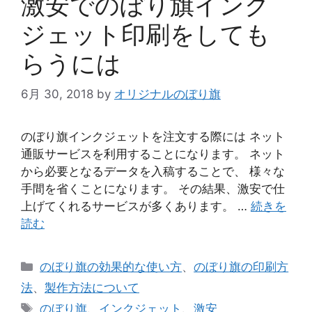
激安でのぼり旗インク
ジェット印刷をしても
らうには
6月 30, 2018
by
オリジナルのぼり旗
のぼり旗インクジェットを注文する際には ネット
通販サービスを利用することになります。 ネット
から必要となるデータを入稿することで、 様々な
手間を省くことになります。 その結果、激安で仕
上げてくれるサービスが多くあります。 …
続きを
読む
カ
のぼり旗の効果的な使い方
、
のぼり旗の印刷方
テ
法
、
製作方法について
ゴ
タ
のぼり旗
、
インクジェット
、
激安