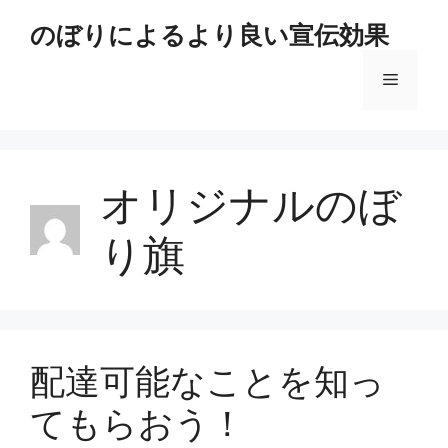
コ
のぼりによるより良い宣伝効果
ン
テ
メ
ン
ツ
へ
ニ
ス
キ
オリジナルのぼ
ュ
ッ
プ
り旗
ー
配達可能なことを知っ
てもらおう！