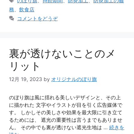
のぼり旗
、
持続期間
、
防炎加工
、
防炎加工の義
リ
グ
務
、
飲食店
ー
コメントをどうぞ
裏が透けないことのメ
リット
12月 19, 2023
by
オリジナルのぼり旗
のぼり旗は風に揺れる美しいデザインと、その上
に描かれた 文字やイラストが目を引く広告媒体で
す。 しかしその美しさや効果を最大限に引き立て
るためには、 遮光の重要性は言うまでもありませ
ん。 その中でも裏が透けない遮光生地は …
続きを