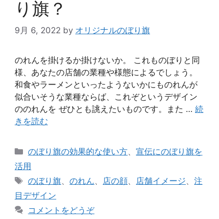
り旗？
9月 6, 2022
by
オリジナルのぼり旗
のれんを掛けるか掛けないか。 これものぼりと同
様、あなたの店舗の業種や様態によるでしょう。
和食やラーメンといったようないかにものれんが
似合いそうな業種ならば、これぞというデザイン
ののれんを ぜひとも誂えたいものです。また …
続
きを読む
カ
のぼり旗の効果的な使い方
、
宣伝にのぼり旗を
テ
活用
ゴ
タ
のぼり旗
、
のれん
、
店の顔
、
店舗イメージ
、
注
リ
グ
目デザイン
ー
コメントをどうぞ