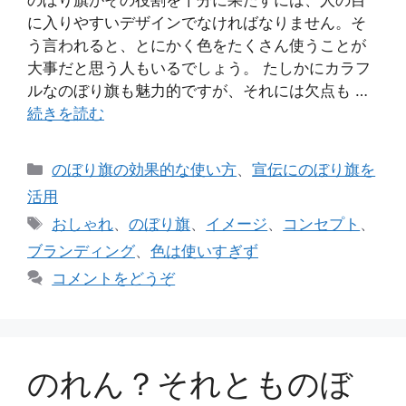
のぼり旗がその役割を十分に果たすには、人の目
に入りやすいデザインでなければなりません。そ
う言われると、とにかく色をたくさん使うことが
大事だと思う人もいるでしょう。 たしかにカラフ
ルなのぼり旗も魅力的ですが、それには欠点も …
続きを読む
カ
のぼり旗の効果的な使い方
、
宣伝にのぼり旗を
テ
活用
ゴ
タ
おしゃれ
、
のぼり旗
、
イメージ
、
コンセプト
、
リ
グ
ブランディング
、
色は使いすぎず
ー
コメントをどうぞ
のれん？それとものぼ