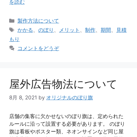
を読む
カ
製作方法について
テ
タ
かかる
、
のぼり
、
メリット
、
制作
、
期間
、
見積
ゴ
グ
もり
リ
コメントをどうぞ
ー
屋外広告物法について
8月 8, 2021
by
オリジナルのぼり旗
店舗の集客に欠かせないのぼり旗は、定められた
ルールに沿って設置する必要があります。 のぼり
旗は看板やポスター類、ネオンサインなど同じ屋