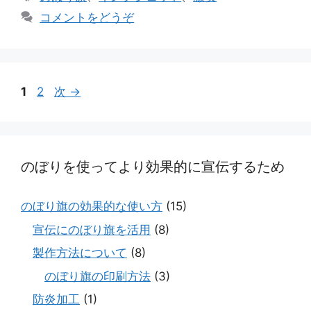
リ
グ
コメントをどうぞ
ー
ペ
ペ
1
2
次
→
ー
ー
ジ
ジ
のぼりを使ってより効果的に宣伝するため
のぼり旗の効果的な使い方
(15)
宣伝にのぼり旗を活用
(8)
製作方法について
(8)
のぼり旗の印刷方法
(3)
防炎加工
(1)