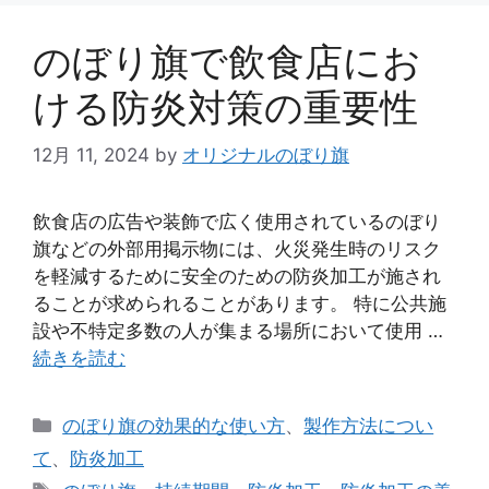
のぼり旗で飲食店にお
ける防炎対策の重要性
12月 11, 2024
by
オリジナルのぼり旗
飲食店の広告や装飾で広く使用されているのぼり
旗などの外部用掲示物には、火災発生時のリスク
を軽減するために安全のための防炎加工が施され
ることが求められることがあります。 特に公共施
設や不特定多数の人が集まる場所において使用 …
続きを読む
カ
のぼり旗の効果的な使い方
、
製作方法につい
テ
て
、
防炎加工
ゴ
タ