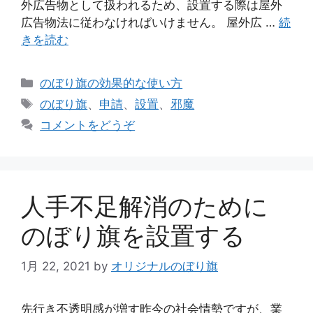
外広告物として扱われるため、設置する際は屋外
広告物法に従わなければいけません。 屋外広 …
続
きを読む
カ
のぼり旗の効果的な使い方
テ
タ
のぼり旗
、
申請
、
設置
、
邪魔
ゴ
グ
コメントをどうぞ
リ
ー
人手不足解消のために
のぼり旗を設置する
1月 22, 2021
by
オリジナルのぼり旗
先行き不透明感が増す昨今の社会情勢ですが、業