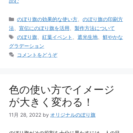
読む
カ
のぼり旗の効果的な使い方
、
のぼり旗の印刷方
テ
法
、
宣伝にのぼり旗を活用
、
製作方法について
ゴ
タ
のぼり旗
、
紅葉イベント
、
遮光生地
、
鮮やかな
リ
グ
グラデーション
ー
コメントをどうぞ
色の使い方でイメージ
が大きく変わる！
11月 28, 2022
by
オリジナルのぼり旗