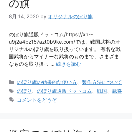
の旗
8月 14, 2020
by
オリジナルのぼり旗
のぼり旗通販ドットコム/https://xn--
u9j2a4bz157azt0b9ke.com/では、戦国武将のオ
リジナルのぼり旗を取り扱っています。 有名な戦
国武将からマイナーな武将のものまで、さまざま
なものを取り扱っ …
続きを読む
カ
のぼり旗の効果的な使い方
、
製作方法について
テ
タ
のぼり
、
のぼり旗通販ドットコム
、
戦国
、
武将
ゴ
グ
コメントをどうぞ
リ
ー