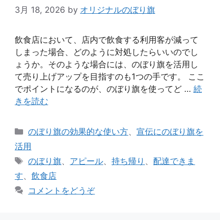
3月 18, 2026
by
オリジナルのぼり旗
飲食店において、店内で飲食する利用客が減って
しまった場合、どのように対処したらいいのでし
ょうか。そのような場合には、のぼり旗を活用し
て売り上げアップを目指すのも1つの手です。 ここ
でポイントになるのが、のぼり旗を使ってど …
続
きを読む
カ
のぼり旗の効果的な使い方
、
宣伝にのぼり旗を
テ
活用
ゴ
タ
のぼり旗
、
アピール
、
持ち帰り
、
配達できま
リ
グ
す
、
飲食店
ー
コメントをどうぞ