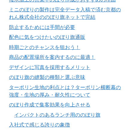
ミニのぼりの製作は完全データ入稿で済む京都の
れん株式会社ののぼり旗ネットで完結
防止するためには手間が必要
配色に気をつけたいのぼり旗通販
時期ごとのチャンスを狙おう！
商品の配置場所を案内するのに最適！
デザインに写真を採用するメリット
のぼり旗の縫製の種類と選ぶ意味
ターポリン生地の利点とは？ターポリン横断幕の
強度・生地の厚み・耐久性について
のぼり作成で集客効果を向上させる
インパクトのあるランチ用ののぼり旗
入社式で感じる誇りの象徴