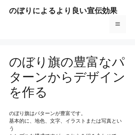
コ
のぼりによるより良い宣伝効果
ン
テ
メ
ン
ツ
へ
ニ
ス
キ
のぼり旗の豊富なパ
ュ
ッ
プ
ターンからデザイン
ー
を作る
のぼり旗はパターンが豊富です。
基本的に、地色、文字、イラストまたは写真とい
う