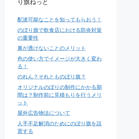
り旗ねっと
配達可能なことを知ってもらおう！
のぼり旗で飲食店における防炎対策
の重要性
裏が透けないことのメリット
色の使い方でイメージが大きく変わ
る！
のれん？それとものぼり旗？
オリジナルのぼりの制作にかかる期
間は？制作前に見積もりを行うメリ
ット
屋外広告物法について
人手不足解消のためにのぼり旗を設
置する