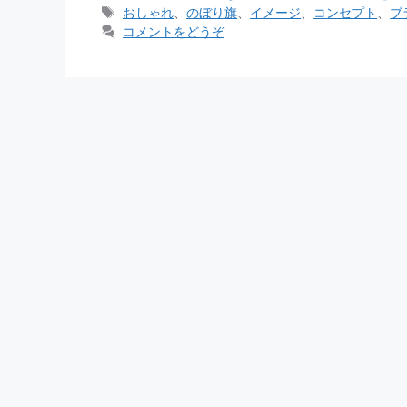
テ
タ
おしゃれ
、
のぼり旗
、
イメージ
、
コンセプト
、
ブ
ゴ
グ
コメントをどうぞ
リ
ー