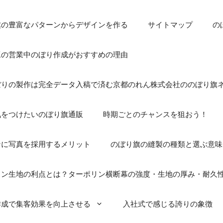
旗の豊富なパターンからデザインを作る
サイトマップ
の
工の営業中のぼり作成がおすすめの理由
ぼりの製作は完全データ入稿で済む京都のれん株式会社ののぼり旗
気をつけたいのぼり旗通販
時期ごとのチャンスを狙おう！
ンに写真を採用するメリット
のぼり旗の縫製の種類と選ぶ意味
リン生地の利点とは？ターポリン横断幕の強度・生地の厚み・耐久
作成で集客効果を向上させる
入社式で感じる誇りの象徴