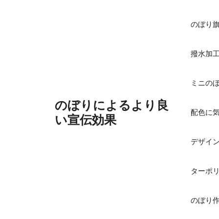
コ
ン
のぼり
テ
ン
撥水加
ツ
へ
ス
ミニの
キ
のぼりによるより良
ッ
配色に
プ
い宣伝効果
デザイ
ターポ
のぼり