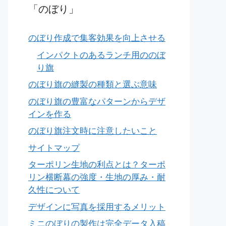
「のぼり」
のぼり作成で集客効果を向上させる
インパクトのあるランチ用ののぼ
り旗
のぼり旗の縫製の種類と選ぶ意味
のぼり旗の豊富なパターンからデザ
インを作る
のぼり旗注文時に注意したいこと
サイトマップ
ターポリン生地の利点とは？ターポ
リン横断幕の強度・生地の厚み・耐
久性について
デザインに写真を採用するメリット
ミニのぼりの製作は完全データ入稿