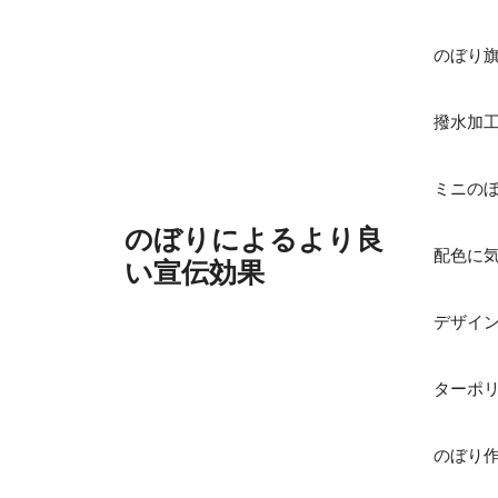
コ
ン
のぼり
テ
ン
撥水加
ツ
へ
ス
ミニの
キ
のぼりによるより良
ッ
配色に
プ
い宣伝効果
デザイ
ターポ
のぼり