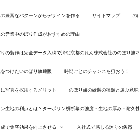
旗の豊富なパターンからデザインを作る
サイトマップ
の
工の営業中のぼり作成がおすすめの理由
ぼりの製作は完全データ入稿で済む京都のれん株式会社ののぼり旗
気をつけたいのぼり旗通販
時期ごとのチャンスを狙おう！
ンに写真を採用するメリット
のぼり旗の縫製の種類と選ぶ意味
リン生地の利点とは？ターポリン横断幕の強度・生地の厚み・耐久
作成で集客効果を向上させる
入社式で感じる誇りの象徴