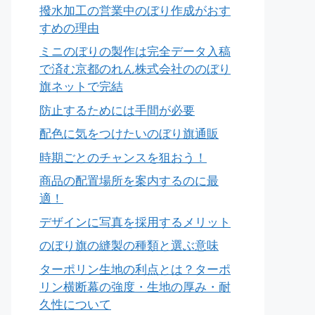
撥水加工の営業中のぼり作成がおす
すめの理由
ミニのぼりの製作は完全データ入稿
で済む京都のれん株式会社ののぼり
旗ネットで完結
防止するためには手間が必要
配色に気をつけたいのぼり旗通販
時期ごとのチャンスを狙おう！
商品の配置場所を案内するのに最
適！
デザインに写真を採用するメリット
のぼり旗の縫製の種類と選ぶ意味
ターポリン生地の利点とは？ターポ
リン横断幕の強度・生地の厚み・耐
久性について