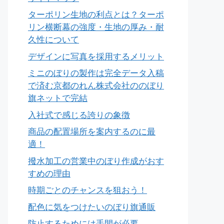
ターポリン生地の利点とは？ターポ
リン横断幕の強度・生地の厚み・耐
久性について
デザインに写真を採用するメリット
ミニのぼりの製作は完全データ入稿
で済む京都のれん株式会社ののぼり
旗ネットで完結
入社式で感じる誇りの象徴
商品の配置場所を案内するのに最
適！
撥水加工の営業中のぼり作成がおす
すめの理由
時期ごとのチャンスを狙おう！
配色に気をつけたいのぼり旗通販
防止するためには手間が必要