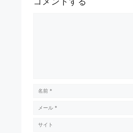
コメントする
コ
メ
ン
ト
名
前
メ
ー
ル
サ
イ