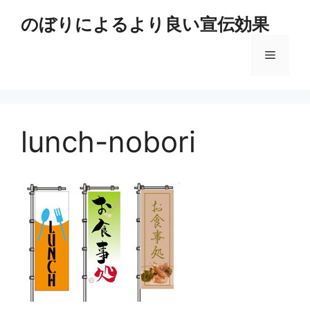
コ
のぼりによるより良い宣伝効果
ン
テ
メ
ン
ツ
へ
ニ
ス
キ
lunch-nobori
ュ
ッ
プ
ー