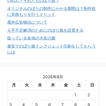
のれん？それとものぼり旗？
オリジナルのぼりの制作にかかる期間は？制作前
に見積もりを行うメリット
屋外広告物法について
人手不足解消のためにのぼり旗を設置する
扱っている各地の大名の旗
激安でのぼり旗インクジェット印刷をしてもらう
には
2026年8月
月
火
水
木
金
土
日
1
2
3
4
5
6
7
8
9