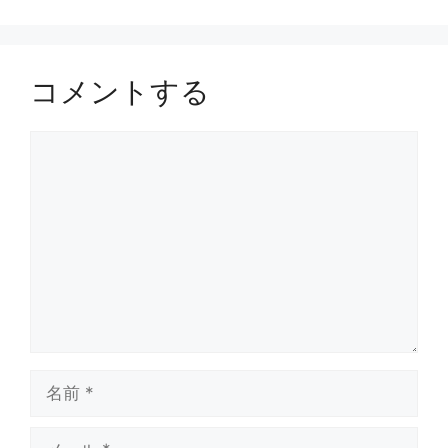
コメントする
コ
メ
ン
ト
名
前
メ