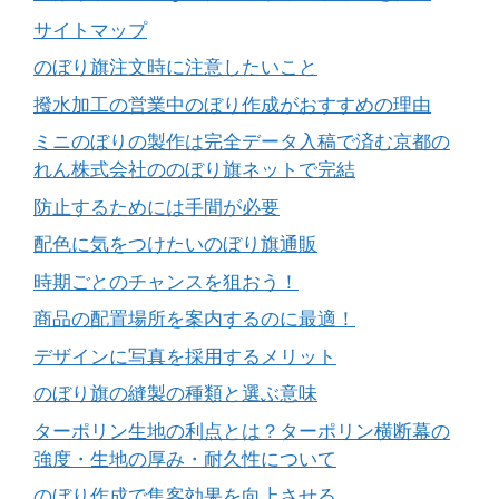
サイトマップ
のぼり旗注文時に注意したいこと
撥水加工の営業中のぼり作成がおすすめの理由
ミニのぼりの製作は完全データ入稿で済む京都の
れん株式会社ののぼり旗ネットで完結
防止するためには手間が必要
配色に気をつけたいのぼり旗通販
時期ごとのチャンスを狙おう！
商品の配置場所を案内するのに最適！
デザインに写真を採用するメリット
のぼり旗の縫製の種類と選ぶ意味
ターポリン生地の利点とは？ターポリン横断幕の
強度・生地の厚み・耐久性について
のぼり作成で集客効果を向上させる