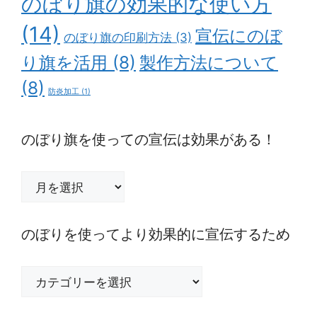
のぼり旗の効果的な使い方
(14)
宣伝にのぼ
のぼり旗の印刷方法
(3)
り旗を活用
(8)
製作方法について
(8)
防炎加工
(1)
のぼり旗を使っての宣伝は効果がある！
の
ぼ
り
旗
のぼりを使ってより効果的に宣伝するため
を
使
の
っ
ぼ
て
り